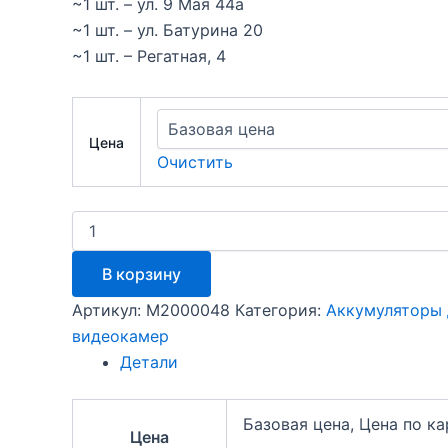
~1 шт. – ул. 9 Мая 44а
~1 шт. – ул. Батурина 20
~1 шт. – Регатная, 4
Цена
Очистить
Количество
товара
CS-
В корзину
NP40FU
-
Артикул:
M2000048
Категория:
Аккумуляторы 
Kodak
видеокамер
KLIC-
7005
Детали
(D-
Li8/SLB-
0737/CGA-
Базовая цена, Цена по к
Цена
S004/NP-