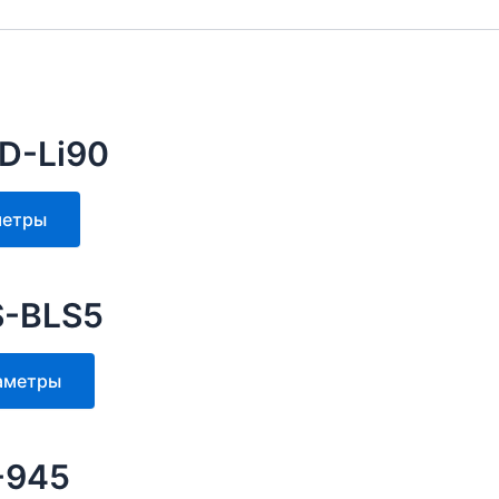
D-Li90
Этот
метры
товар
имеет
несколько
S-BLS5
вариаций.
Опции
Этот
аметры
можно
товар
выбрать
имеет
на
несколько
-945
странице
вариаций.