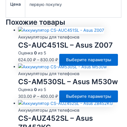
Цена
первую покупку
Похожие товары
Аккумуляторы для телефонов
CS-AUC451SL – Asus Z007
Оценка
0
из 5
Это
624.00
₽
–
830.00
₽
Выберите параметры
тов
име
Аккумуляторы для телефонов
нес
CS-AM530SL – Asus M530w
вари
Оценка
0
из 5
Опц
Это
303.00
₽
–
400.00
₽
Выберите параметры
мож
тов
выб
име
Аккумуляторы для телефонов
на
нес
CS-AUZ452SL – Asus
стр
вари