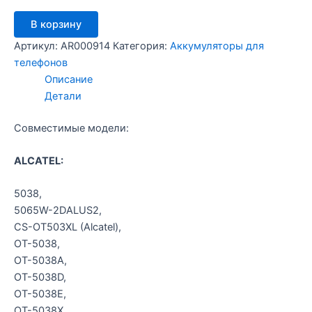
Количество
В корзину
товара
Аккумулятор
Артикул:
AR000914
Категория:
Аккумуляторы для
Alc
телефонов
5038
Описание
Детали
Совместимые модели:
ALCATEL:
5038,
5065W-2DALUS2,
CS-OT503XL (Alcatel),
OT-5038,
OT-5038A,
OT-5038D,
OT-5038E,
OT-5038X,