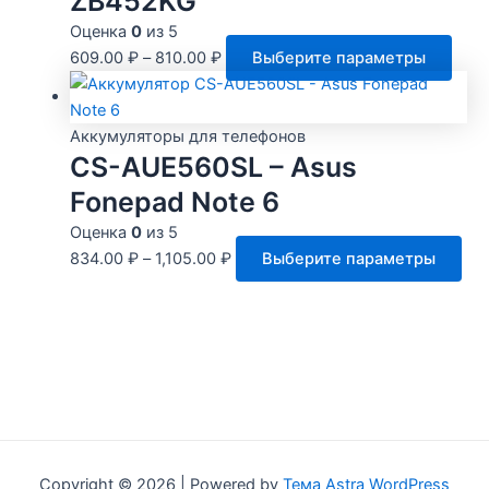
ZB452KG
това
Опц
Оценка
0
из 5
мож
Этот
609.00
₽
–
810.00
₽
Выберите параметры
выб
това
на
имее
стр
неск
Аккумуляторы для телефонов
това
CS-AUE560SL – Asus
вари
Опц
Fonepad Note 6
мож
Оценка
0
из 5
выбр
Это
834.00
₽
–
1,105.00
₽
Выберите параметры
на
тов
стра
им
това
нес
вар
Оп
мо
выб
на
Copyright © 2026 | Powered by
Тема Astra WordPress