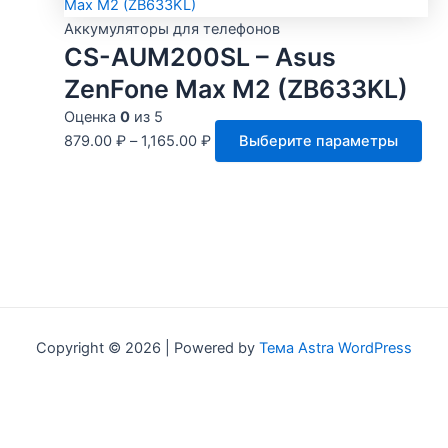
на
Аккумуляторы для телефонов
стр
CS-AUM200SL – Asus
това
ZenFone Max M2 (ZB633KL)
Оценка
0
из 5
Это
879.00
₽
–
1,165.00
₽
Выберите параметры
тов
име
нес
вар
Оп
мо
выб
на
Copyright © 2026 | Powered by
Тема Astra WordPress
стр
тов