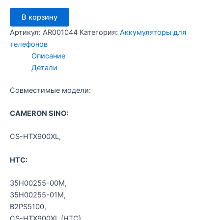
Количество
В корзину
товара
CS-
Артикул:
AR001044
Категория:
Аккумуляторы для
HTX900XL
телефонов
-
Описание
HTC
Детали
X9
Совместимые модели:
CAMERON SINO:
CS-HTX900XL,
HTC:
35H00255-00M,
35H00255-01M,
B2PS5100,
CS-HTX900XL (HTC),