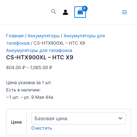
Перейти
к
Поиск
Main
содержимому
Men
Главная
/
Аккумуляторы
/
Аккумуляторы для
телефонов
/ CS-HTX900XL – HTC X9
Аккумуляторы для телефонов
CS-HTX900XL – HTC X9
804.00
₽
–
1,065.00
₽
Цена указана за 1 шт.
Есть в наличии:
~1 шт. – ул. 9 Мая 44а
Цена
Очистить