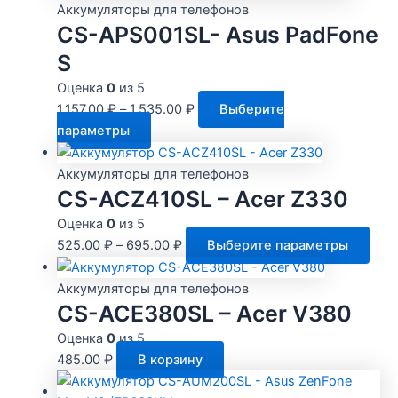
Аккумуляторы для телефонов
CS-APS001SL- Asus PadFone
S
Оценка
0
из 5
1,157.00
₽
–
1,535.00
₽
Выберите
Этот
параметры
товар
имеет
Аккумуляторы для телефонов
несколько
CS-ACZ410SL – Acer Z330
вариаций.
Оценка
0
из 5
Опции
Это
525.00
₽
–
695.00
₽
Выберите параметры
можно
тов
выбрать
име
Аккумуляторы для телефонов
на
нес
CS-ACE380SL – Acer V380
странице
вари
Оценка
0
из 5
товара.
Опц
485.00
₽
В корзину
мож
выб