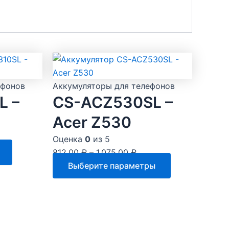
ефонов
Аккумуляторы для телефонов
L –
CS-ACZ530SL –
Acer Z530
Оценка
0
из 5
812.00
₽
–
1,075.00
₽
Этот
Выберите параметры
товар
имеет
несколько
вариаций.