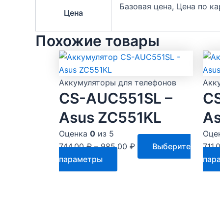
Базовая цена, Цена по к
Цена
Похожие товары
Аккумуляторы для телефонов
Акк
CS-AUC551SL –
C
Asus ZC551KL
A
Оценка
0
из 5
Оце
744.00
₽
–
985.00
₽
Выберите
711.
Этот
параметры
пар
товар
имеет
несколько
вариаций.