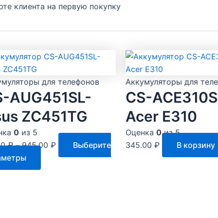
арте клиента на первую покупку
умуляторы для телефонов
Аккумуляторы для тел
S-AUG451SL-
CS-ACE310S
sus ZC451TG
Acer E310
нка
0
из 5
Оценка
0
из 5
00
₽
–
945.00
₽
Выберите
345.00
₽
В корзину
Этот
аметры
товар
имеет
несколько
вариаций.