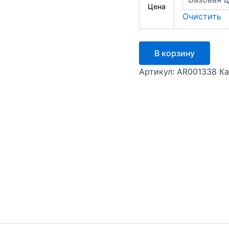
Цена
Очистить
Количество
В корзину
товара
Аккумулятор
Артикул:
AR001338
Ка
ZTE
V5S