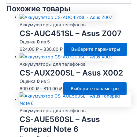
Похожие товары
Аккумуляторы для телефонов
CS-AUC451SL – Asus Z007
Оценка
0
из 5
Это
624.00
₽
–
830.00
₽
Выберите параметры
тов
име
Аккумуляторы для телефонов
нес
CS-AUX200SL – Asus X002
вари
Оценка
0
из 5
Опц
Этот
609.00
₽
–
810.00
₽
Выберите параметры
мож
това
выб
имее
на
неск
Аккумуляторы для телефонов
стр
CS-AUE560SL – Asus
вари
това
Опц
Fonepad Note 6
мож