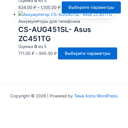
Оценка
0
из 5
выбр
Это
834.00
₽
–
1,105.00
₽
Выберите параметры
на
тов
стра
им
Аккумуляторы для телефонов
това
нес
CS-AUG451SL- Asus
вар
ZC451TG
Оп
Оценка
0
из 5
мо
Этот
711.00
₽
–
945.00
₽
Выберите параметры
выб
това
на
имее
стр
неск
тов
вари
Опци
можн
Copyright © 2026 | Powered by
Тема Astra WordPress
выбр
на
стра
товар
Hi!