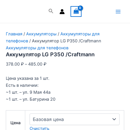
Перейти
к
Поиск
Main
содержимому
Men
Главная
/
Аккумуляторы
/
Аккумуляторы для
телефонов
/ Аккумулятор LG P350 /Craftmann
Аккумуляторы для телефонов
Аккумулятор LG P350 /Craftmann
378.00
₽
–
485.00
₽
Цена указана за 1 шт.
Есть в наличии:
~1 шт. – ул. 9 Мая 44а
~1 шт. – ул. Батурина 20
Цена
Очистить