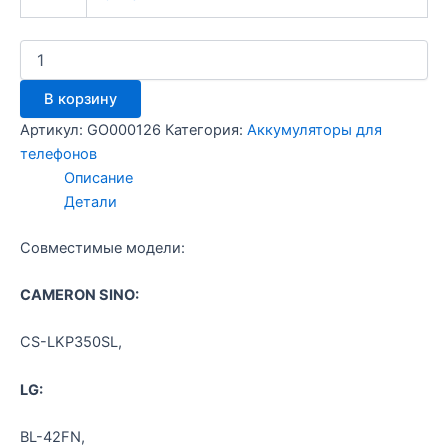
Количество
товара
Аккумулятор
В корзину
LG
P350
Артикул:
GO000126
Категория:
Аккумуляторы для
/Craftmann
телефонов
Описание
Детали
Совместимые модели:
CAMERON SINO:
CS-LKP350SL,
LG:
BL-42FN,