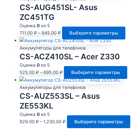
неск
CS-AUG451SL- Asus
вари
ZC451TG
Опци
Оценка
0
из 5
мож
Этот
711.00
₽
–
945.00
₽
Выберите параметры
выбр
това
на
имее
Аккумуляторы для телефонов
стра
неск
CS-ACZ410SL – Acer Z330
това
вари
Оценка
0
из 5
Опци
Это
525.00
₽
–
695.00
₽
Выберите параметры
можн
тов
выбр
име
Аккумуляторы для телефонов
на
нес
CS-AUZ553SL – Asus
стра
вари
ZE553KL
товар
Опц
Оценка
0
из 5
мож
Эт
929.00
₽
–
1,230.00
₽
Выберите параметры
выб
то
на
им