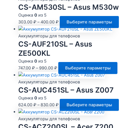
CS-AM530SL – Asus M530w
Оценка
0
из 5
Это
303.00
₽
–
400.00
₽
Выберите параметры
тов
име
Аккумуляторы для телефонов
нес
CS-AUF210SL – Asus
вари
ZE500KL
Опц
Оценка
0
из 5
мож
Этот
747.00
₽
–
990.00
₽
Выберите параметры
выб
това
на
имее
Аккумуляторы для телефонов
стр
неск
CS-AUC451SL – Asus Z007
това
вари
Оценка
0
из 5
Опци
Это
624.00
₽
–
830.00
₽
Выберите параметры
мож
тов
выбр
име
Аккумуляторы для телефонов
на
нес
CS-ACZ200SL – Acer Z200