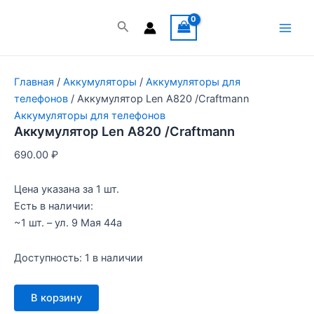
Перейти
к
Поиск
Main
содержимому
Men
Главная
/
Аккумуляторы
/
Аккумуляторы для
телефонов
/ Аккумулятор Len A820 /Craftmann
Аккумуляторы для телефонов
Аккумулятор Len A820 /Craftmann
690.00
₽
Цена указана за 1 шт.
Есть в наличии:
~1 шт. – ул. 9 Мая 44а
Доступность:
1 в наличии
Количество
В корзину
товара