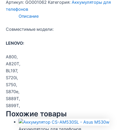
Аккумулятор
Артикул:
GO001062
Категория:
Аккумуляторы для
Len
телефонов
A820
Описание
/Craftmann
Совместимые модели:
LENOVO:
A800,
A820T,
BL197,
S720i,
S750,
S870e,
S889T,
S899T,
Похожие товары
Аккумуляторы для телефонов