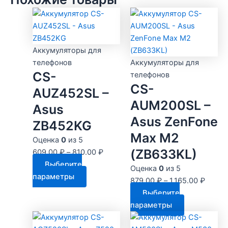
Аккумуляторы для
телефонов
Аккумуляторы для
CS-
телефонов
CS-
AUZ452SL –
AUM200SL –
Asus
Asus ZenFone
ZB452KG
Max M2
Оценка
0
из 5
(ZB633KL)
609.00
₽
–
810.00
₽
Выберите
Оценка
0
из 5
Этот
параметры
879.00
₽
–
1,165.00
₽
товар
Выберите
имеет
Этот
параметры
несколько
товар
вариаций.