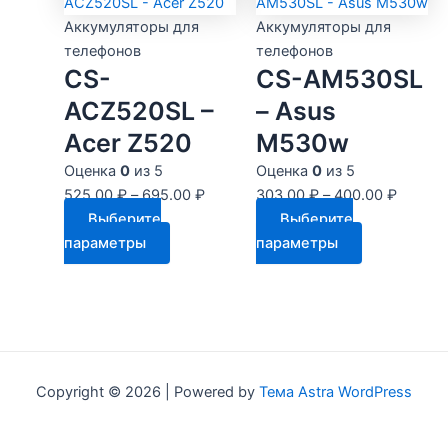
имеет
Опции
несколько
Аккумуляторы для
Аккумуляторы для
можно
вариаций.
телефонов
телефонов
выбрать
CS-
CS-AM530SL
Опции
на
можно
ACZ520SL –
– Asus
странице
выбрать
Acer Z520
M530w
товара.
на
странице
Оценка
0
из 5
Оценка
0
из 5
товара.
525.00
₽
–
695.00
₽
303.00
₽
–
400.00
₽
Выберите
Выберите
Этот
Этот
параметры
параметры
товар
товар
имеет
имеет
несколько
несколько
вариаций.
вариаций.
Опции
Опции
можно
можно
Copyright © 2026 | Powered by
Тема Astra WordPress
выбрать
выбрать
на
на