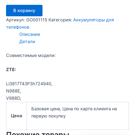
Количество
В корзину
товара
Аккумулятор
Артикул:
GO001115
Категория:
Аккумуляторы для
ZTE
телефонов
V988
Описание
Детали
Совместимые модели:
ZTE:
Li3817T43P3h724940,
N988E,
V988D,
Базовая цена, Цена по карте клиента на
Цена
первую покупку
Похожие товары