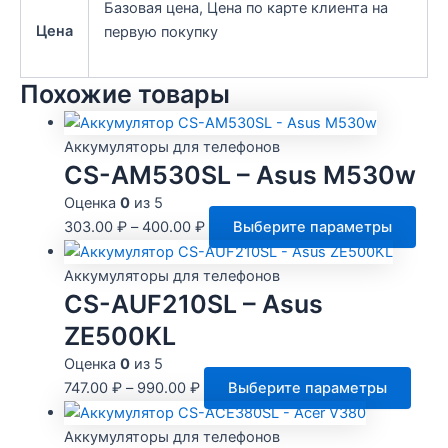
Базовая цена, Цена по карте клиента на
Цена
первую покупку
Похожие товары
Аккумуляторы для телефонов
CS-AM530SL – Asus M530w
Оценка
0
из 5
Это
303.00
₽
–
400.00
₽
Выберите параметры
тов
име
Аккумуляторы для телефонов
нес
CS-AUF210SL – Asus
вари
ZE500KL
Опц
Оценка
0
из 5
мож
Этот
747.00
₽
–
990.00
₽
Выберите параметры
выб
това
на
имее
Аккумуляторы для телефонов
стр