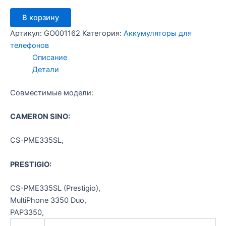
Количество
В корзину
товара
CS-
Артикул:
GO001162
Категория:
Аккумуляторы для
PME335SL
телефонов
-
Описание
Prest
Детали
3350
Совместимые модели:
CAMERON SINO:
CS-PME335SL,
PRESTIGIO:
CS-PME335SL (Prestigio),
MultiPhone 3350 Duo,
PAP3350,