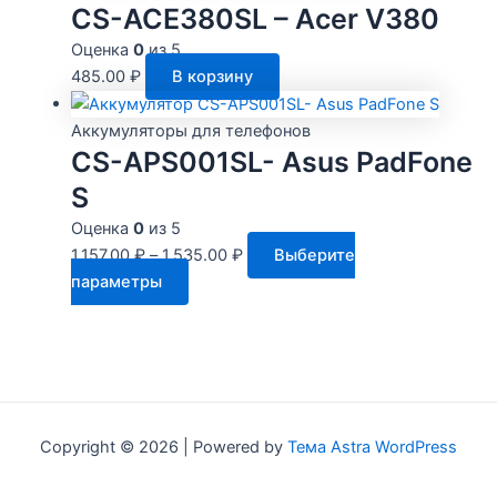
неск
CS-ACE380SL – Acer V380
това
вари
Оценка
0
из 5
Опци
485.00
₽
В корзину
мож
выбр
Аккумуляторы для телефонов
на
CS-APS001SL- Asus PadFone
стра
S
това
Оценка
0
из 5
1,157.00
₽
–
1,535.00
₽
Выберите
Этот
параметры
товар
имеет
несколько
вариаций.
Опции
можно
Copyright © 2026 | Powered by
Тема Astra WordPress
выбрать
на