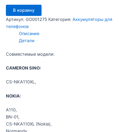
Количество
В корзину
товара
Аккумулятор
Артикул:
GO001275
Категория:
Аккумуляторы для
Nk
телефонов
X
Описание
/Craftmann
Детали
Совместимые модели:
CAMERON SINO:
CS-NKA110XL,
NOKIA:
A110,
BN-01,
CS-NKA110XL (Nokia),
Normandy,