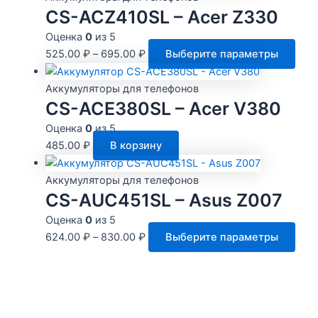
неск
CS-ACZ410SL – Acer Z330
вари
Оценка
0
из 5
Опц
Это
525.00
₽
–
695.00
₽
Выберите параметры
мож
тов
выбр
име
Аккумуляторы для телефонов
на
нес
CS-ACE380SL – Acer V380
стра
вари
Оценка
0
из 5
това
Опц
485.00
₽
В корзину
мож
выб
Аккумуляторы для телефонов
на
CS-AUC451SL – Asus Z007
стр
Оценка
0
из 5
това
Это
624.00
₽
–
830.00
₽
Выберите параметры
тов
име
нес
вари