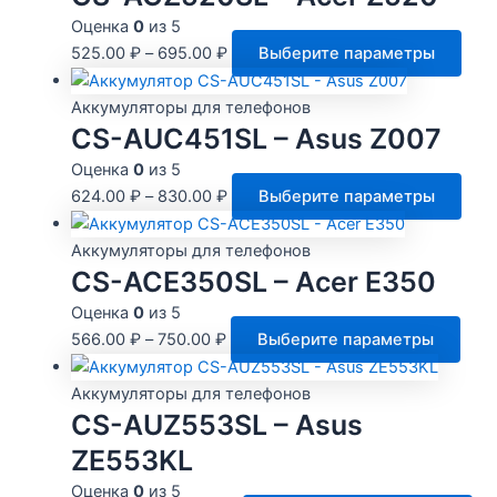
Оценка
0
из 5
Это
525.00
₽
–
695.00
₽
Выберите параметры
тов
име
Аккумуляторы для телефонов
нес
CS-AUC451SL – Asus Z007
вари
Оценка
0
из 5
Опц
Это
624.00
₽
–
830.00
₽
Выберите параметры
мож
тов
выб
име
Аккумуляторы для телефонов
на
нес
CS-ACE350SL – Acer E350
стр
вари
Оценка
0
из 5
това
Опц
Этот
566.00
₽
–
750.00
₽
Выберите параметры
мож
това
выб
име
Аккумуляторы для телефонов
на
неск
CS-AUZ553SL – Asus
стр
вари
ZE553KL
това
Опц
Оценка
0
из 5