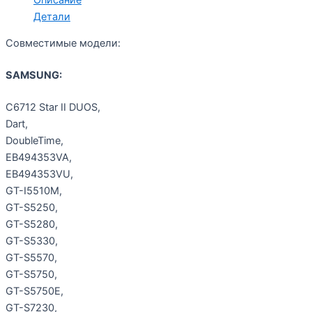
Детали
Совместимые модели:
SAMSUNG:
C6712 Star II DUOS,
Dart,
DoubleTime,
EB494353VA,
EB494353VU,
GT-I5510M,
GT-S5250,
GT-S5280,
GT-S5330,
GT-S5570,
GT-S5750,
GT-S5750E,
GT-S7230,