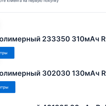
арте клиента на первую покупку
олимерный 233350 310мАч R
Этот
етры
товар
имеет
несколько
олимерный 302030 130мАч Ro
вариаций.
Опции
Этот
етры
можно
товар
выбрать
имеет
на
несколько