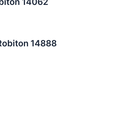
iton 14062
obiton 14888