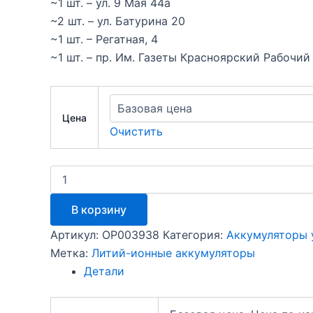
~1 шт. – ул. 9 Мая 44а
~2 шт. – ул. Батурина 20
~1 шт. – Регатная, 4
~1 шт. – пр. Им. Газеты Красноярский Рабочий
Цена
Очистить
Количество
товара
Аккумулятор
В корзину
литий-
полимерный
Артикул:
OP003938
Категория:
Аккумуляторы у
883450
Метка:
Литий-ионные аккумуляторы
1600мАч
Robiton
Детали
15753