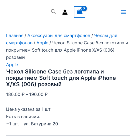
Перейти
к
Поиск
Main
содержимому
Men
Главная
/
Аксессуары для смартфонов
/
Чехлы для
смартфонов
/
Apple
/ Чехол Silicone Case без логотипа и
покрытием Soft touch для Apple iPhone X/XS (006)
розовый
Apple
Чехол Silicone Case без логотипа и
покрытием Soft touch для Apple iPhone
X/XS (006) розовый
180.00
₽
–
190.00
₽
Цена указана за 1 шт.
Есть в наличии:
~1 шт. – ул. Батурина 20