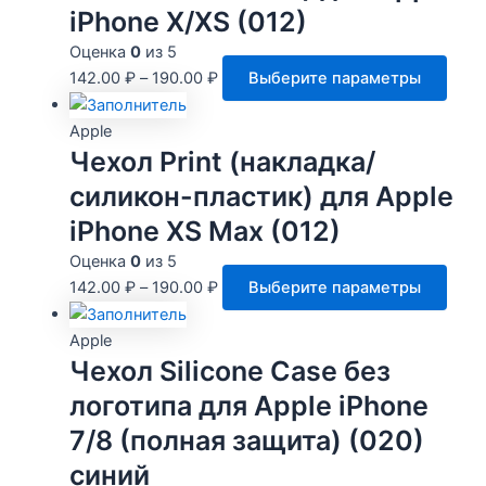
iPhone X/XS (012)
Оценка
0
из 5
Этот
142.00
₽
–
190.00
₽
Выберите параметры
това
имее
Apple
неск
Чехол Print (накладка/
вари
силикон-пластик) для Apple
Опци
iPhone XS Max (012)
мож
выбр
Оценка
0
из 5
на
Этот
142.00
₽
–
190.00
₽
Выберите параметры
стра
това
това
имее
Apple
неск
Чехол Silicone Case без
вари
логотипа для Apple iPhone
Опци
7/8 (полная защита) (020)
мож
выбр
синий