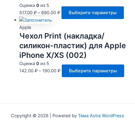
на
Оценка
0
из 5
стра
Этот
517.00
₽
–
690.00
₽
Выберите параметры
това
това
имее
Apple
неск
Чехол Print (накладка/
вари
силикон-пластик) для Apple
Опци
iPhone X/XS (002)
мож
выбр
Оценка
0
из 5
на
Этот
142.00
₽
–
190.00
₽
Выберите параметры
стра
това
това
имее
неск
вари
Опци
мож
Copyright © 2026 | Powered by
Тема Astra WordPress
выбр
на