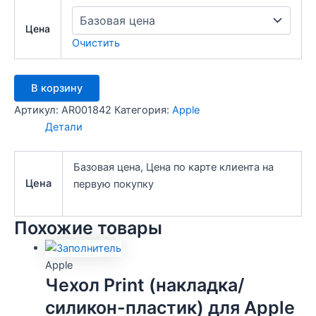
Цена
Очистить
Количество
В корзину
товара
Чехол
Артикул:
AR001842
Категория:
Apple
Silicone
Детали
Case
без
логотипа
Базовая цена, Цена по карте клиента на
и
Цена
первую покупку
покрытием
Soft
touch
Похожие товары
для
Apple
iPhone
Apple
X/XS
Чехол Print (накладка/
(006)
силикон-пластик) для Apple
розовый