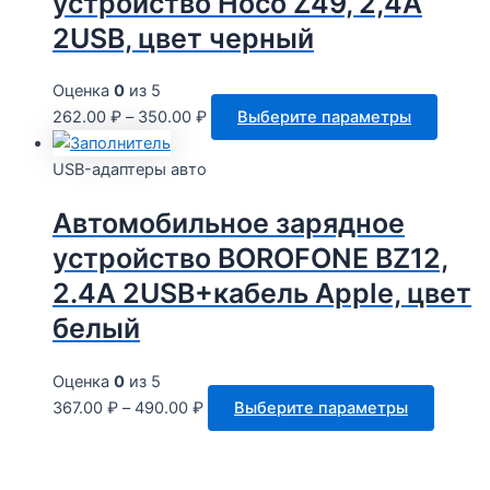
устройство Hoco Z49, 2,4А
можно
2USB, цвет черный
выбра
на
Оценка
0
из 5
стран
Этот
262.00
₽
–
350.00
₽
Выберите параметры
товара
товар
имеет
USB-адаптеры авто
неско
Автомобильное зарядное
вариац
Опции
устройство BOROFONE BZ12,
можно
2.4А 2USB+кабель Apple, цвет
выбра
белый
на
стран
товара
Оценка
0
из 5
Этот
367.00
₽
–
490.00
₽
Выберите параметры
товар
имеет
нескол