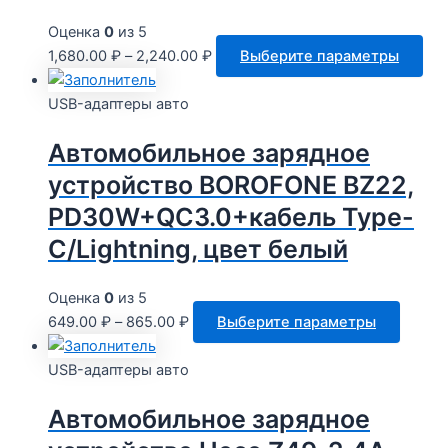
Оценка
0
из 5
Это
1,680.00
₽
–
2,240.00
₽
Выберите параметры
тов
им
USB-адаптеры авто
нес
Автомобильное зарядное
вар
Оп
устройство BOROFONE BZ22,
мо
PD30W+QC3.0+кабель Type-
выб
C/Lightning, цвет белый
на
стр
тов
Оценка
0
из 5
Этот
649.00
₽
–
865.00
₽
Выберите параметры
товар
имеет
USB-адаптеры авто
неско
Автомобильное зарядное
вариац
Опции