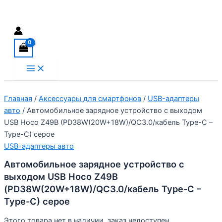
Перейти
Поиск
к
содержимому
Main
Menu
Главная
/
Аксессуары для смартфонов
/
USB-адаптеры
авто
/ Автомобильное зарядное устройство с выходом
USB Hoco Z49B (PD38W(20W+18W)/QC3.0/кабель Type-C –
Type-C) серое
USB-адаптеры авто
Автомобильное зарядное устройство с
выходом USB Hoco Z49B
(PD38W(20W+18W)/QC3.0/кабель Type-C –
Type-C) серое
Этого товара нет в наличии, заказ недоступен.