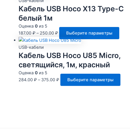
USB-кабели
стр
Кабель USB Hoco X13 Type-C
това
белый 1м
Оценка
0
из 5
Этот
187.00
₽
–
250.00
₽
Выберите параметры
това
имее
USB-кабели
неск
Кабель USB Hoco U85 Micro,
вари
светящийся, 1м, красный
Опци
Оценка
0
из 5
мож
Этот
284.00
₽
–
375.00
₽
Выберите параметры
выбр
това
на
име
стра
неск
това
вари
Опц
мож
выб