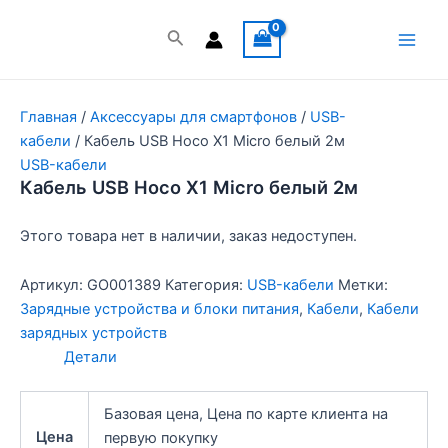
Перейти
к
Поиск
Main
содержимому
Men
Главная
/
Аксессуары для смартфонов
/
USB-
кабели
/ Кабель USB Hoco X1 Micro белый 2м
USB-кабели
Кабель USB Hoco X1 Micro белый 2м
Этого товара нет в наличии, заказ недоступен.
Артикул:
GO001389
Категория:
USB-кабели
Метки:
Зарядные устройства и блоки питания
,
Кабели
,
Кабели
зарядных устройств
Детали
Базовая цена, Цена по карте клиента на
Цена
первую покупку