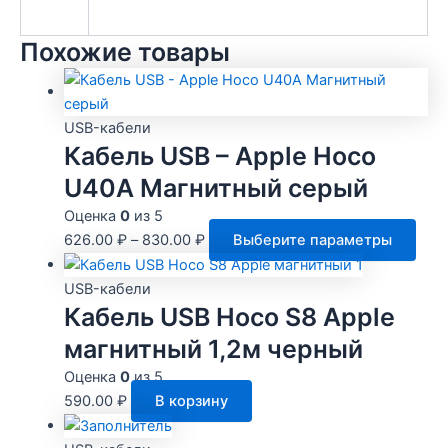
Похожие товары
USB-кабели
Кабель USB – Apple Hoco
U40A Магнитный серый
Оценка
0
из 5
Это
626.00
₽
–
830.00
₽
Выберите параметры
тов
име
USB-кабели
нес
Кабель USB Hoco S8 Apple
вари
магнитный 1,2м черный
Опц
Оценка
0
из 5
мож
590.00
₽
В корзину
выб
на