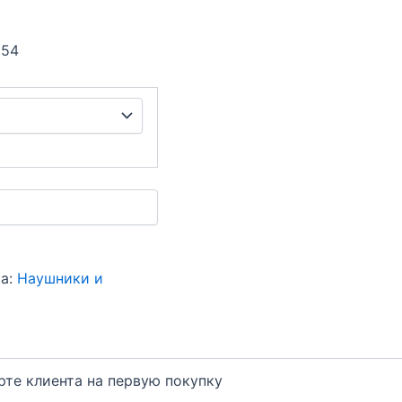
 54
а:
Наушники и
арте клиента на первую покупку