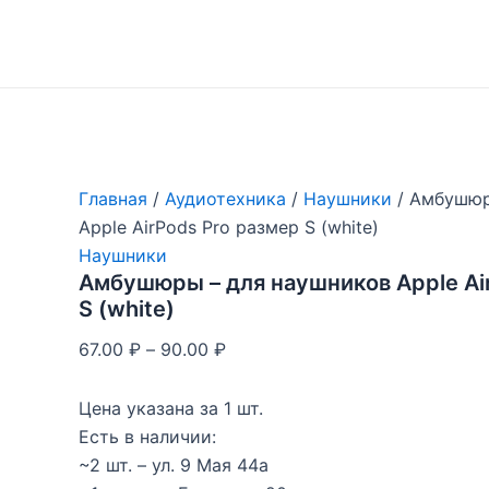
Перейти
к
содержимому
Главная
/
Аудиотехника
/
Наушники
/ Амбушюр
Apple AirPods Pro размер S (white)
Наушники
Амбушюры – для наушников Apple Ai
S (white)
67.00
₽
–
90.00
₽
Цена указана за 1 шт.
Есть в наличии:
~2 шт. – ул. 9 Мая 44а