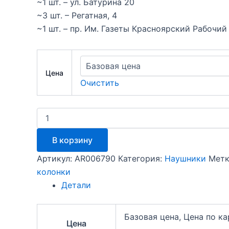
~1 шт. – ул. Батурина 20
~3 шт. – Регатная, 4
~1 шт. – пр. Им. Газеты Красноярский Рабочий
Цена
Очистить
Количество
товара
Амбушюры
В корзину
-
для
Артикул:
AR006790
Категория:
Наушники
Метк
наушников
колонки
Apple
AirPods
Детали
Pro
размер
S
Базовая цена, Цена по к
Цена
(white)