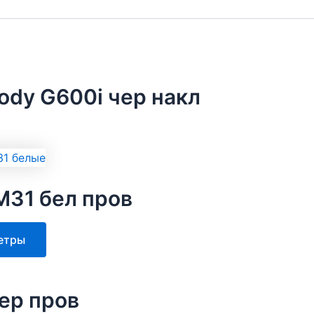
ody G600i чер накл
M31 бел пров
Этот
етры
товар
имеет
несколько
ер пров
вариаций.