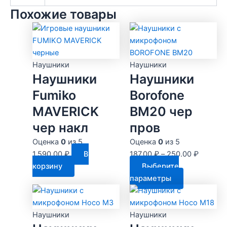
Похожие товары
Наушники
Наушники
Наушники
Наушники
Fumiko
Borofone
MAVERICK
BM20 чер
чер накл
пров
Оценка
0
из 5
Оценка
0
из 5
1,590.00
₽
В
187.00
₽
–
250.00
₽
корзину
Выберите
Этот
параметры
товар
имеет
несколько
Наушники
Наушники
вариаций.