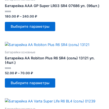
можно
Батарейка AAA GP Super LR03 SR4 07686 уп. (96шт.)
выбрать
Оценка
180.00
₽
–
240.00
₽
на
0
из
странице
Этот
5
Выберите параметры
товара.
товар
имеет
несколько
вариаций.
Опции
Батарейки основные
можно
Батарейка AA Robiton Plus R6 SR4 (cоль) 13121 уп.
(4шт.)
выбрать
на
Оценка
52.00
₽
–
70.00
₽
странице
0
из
Этот
товара.
5
Выберите параметры
товар
имеет
несколько
вариаций.
Опции
Батарейки основные