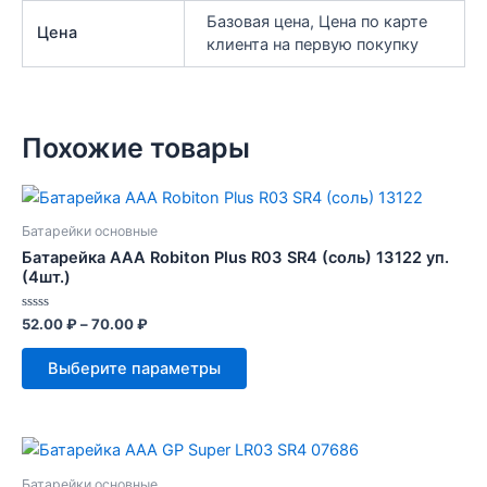
Базовая цена, Цена по карте
Цена
клиента на первую покупку
Похожие товары
Батарейки основные
Батарейка AAA Robiton Plus R03 SR4 (соль) 13122 уп.
(4шт.)
Оценка
52.00
₽
–
70.00
₽
0
из
Этот
5
Выберите параметры
товар
имеет
несколько
вариаций.
Опции
Батарейки основные