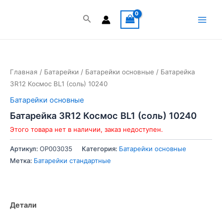
Перейти
к
Поиск
Main
содержимому
Men
Главная
/
Батарейки
/
Батарейки основные
/ Батарейка
3R12 Космос BL1 (соль) 10240
Батарейки основные
Батарейка 3R12 Космос BL1 (соль) 10240
Этого товара нет в наличии, заказ недоступен.
Артикул:
OP003035
Категория:
Батарейки основные
Метка:
Батарейки стандартные
Детали