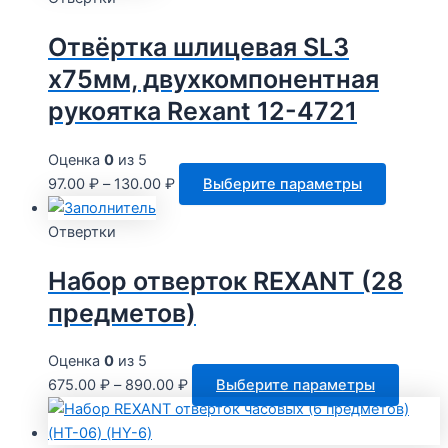
неско
Отвёртка шлицевая SL3
вариа
Опци
x75мм, двухкомпонентная
можн
рукоятка Rexant 12-4721
выбр
на
Оценка
0
из 5
стран
Этот
97.00
₽
–
130.00
₽
Выберите параметры
товар
товар
имеет
Отвертки
несколь
Набор отверток REXANT (28
вариаци
Опции
предметов)
можно
выбрать
Оценка
0
из 5
на
Этот
675.00
₽
–
890.00
₽
Выберите параметры
страниц
товар
товара.
имеет