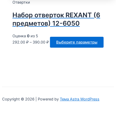
нескол
Отвертки
вариац
Набор отверток REXANT (6
Опции
можно
предметов) 12-6050
выбра
на
Оценка
0
из 5
стран
Этот
292.00
₽
–
390.00
₽
Выберите параметры
товара
товар
имеет
неско
вариац
Опции
можно
выбра
на
стран
Copyright © 2026 | Powered by
Тема Astra WordPress
товара