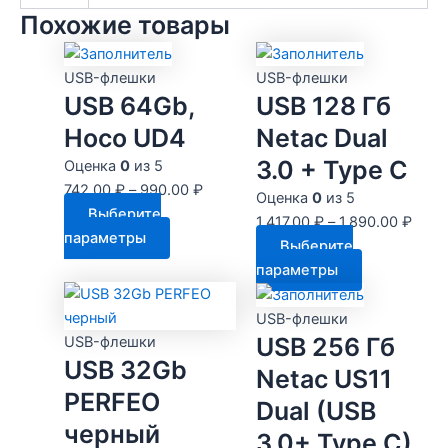
Похожие товары
USB-флешки
USB-флешки
USB 64Gb,
USB 128 Гб
Hoco UD4
Netac Dual
3.0 + Type C
Оценка
0
из 5
742.00
₽
–
990.00
₽
Оценка
0
из 5
Выберите
1,417.00
₽
–
1,890.00
₽
Этот
параметры
Выберите
товар
Этот
параметры
имеет
товар
несколько
имеет
USB-флешки
вариаций.
несколько
USB 256 Гб
USB-флешки
Опции
USB 32Gb
вариаций.
Netac US11
можно
Опции
PERFEO
выбрать
Dual (USB
можно
черный
на
выбрать
3.0+ Type C)