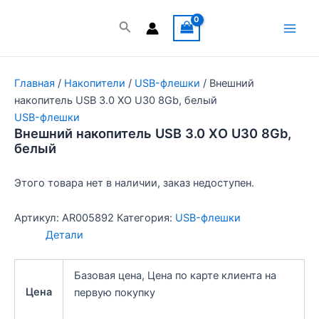
Перейти
к
Поиск
Main
содержимому
Men
Главная
/
Накопители
/
USB-флешки
/ Внешний
накопитель USB 3.0 XO U30 8Gb, белый
USB-флешки
Внешний накопитель USB 3.0 XO U30 8Gb,
белый
Этого товара нет в наличии, заказ недоступен.
Артикул:
AR005892
Категория:
USB-флешки
Детали
Базовая цена, Цена по карте клиента на
Цена
первую покупку