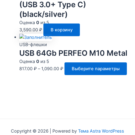
вар
(USB 3.0+ Type C)
Опц
(black/silver)
мо
выб
Оценка
0
из 5
на
3,590.00
₽
В корзину
стр
тов
USB-флешки
USB 64Gb PERFEO M10 Metal
Оценка
0
из 5
Это
817.00
₽
–
1,090.00
₽
Выберите параметры
тов
име
нес
вар
Опц
мо
выб
на
Copyright © 2026 | Powered by
Тема Astra WordPress
стр