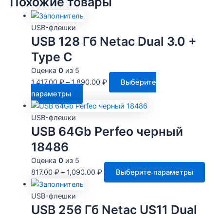
Похожие товары
USB-флешки
USB 128 Гб Netac Dual 3.0 +
Type C
Оценка
0
из 5
1,417.00
₽
–
1,890.00
₽
Выберите
Этот
параметры
товар
имеет
USB-флешки
несколько
USB 64Gb Perfeo черный
вариаций.
18486
Опции
Оценка
0
из 5
можно
Это
817.00
₽
–
1,090.00
₽
Выберите параметры
выбрать
тов
на
име
USB-флешки
странице
нес
USB 256 Гб Netac US11 Dual
товара.