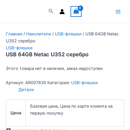
Перейти
к
Поиск
Main
содержимому
Men
Главная
/
Накопители
/
USB-флешки
/ USB 64GB Netac
U352 серебро
USB-флешки
USB 64GB Netac U352 серебро
Этого товара нет в наличии, заказ недоступен.
Артикул:
AR007830
Категория:
USB-флешки
Детали
Базовая цена, Цена по карте клиента на
Цена
первую покупку