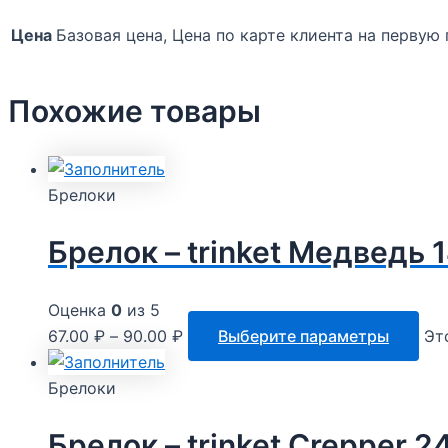
Цена
Базовая цена, Цена по карте клиента на первую
Похожие товары
Брелоки
Брелок – trinket Медведь 1
Оценка
0
из 5
67.00
₽
–
90.00
₽
Выберите параметры
Эт
Брелоки
Брелок – trinket Crepper 2