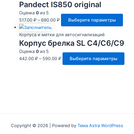
вари
Pandect IS850 original
Опци
Оценка
0
из 5
можн
Этот
517.00
₽
–
690.00
₽
Выберите параметры
выбр
това
на
имее
Корпуса и метки для автосигнализаций
стра
неск
Корпус брелка SL C4/C6/C9
товар
вари
Оценка
0
из 5
Опци
Это
442.00
₽
–
590.00
₽
Выберите параметры
мож
тов
выбр
име
на
нес
стра
вари
това
Опц
мож
выб
на
стр
Copyright © 2026 | Powered by
Тема Astra WordPress
това