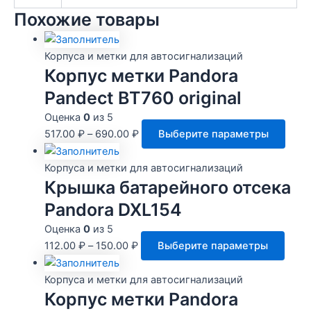
Похожие товары
Корпуса и метки для автосигнализаций
Корпус метки Pandora
Pandect BT760 original
Оценка
0
из 5
Этот
517.00
₽
–
690.00
₽
Выберите параметры
това
имее
Корпуса и метки для автосигнализаций
неск
Крышка батарейного отсека
вари
Pandora DXL154
Опци
Оценка
0
из 5
мож
Этот
112.00
₽
–
150.00
₽
Выберите параметры
выбр
това
на
имее
Корпуса и метки для автосигнализаций
стра
неск
Корпус метки Pandora
това