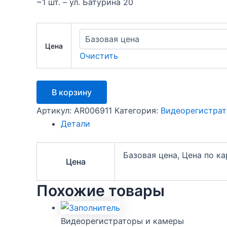
~1 шт. – ул. Батурина 20
Цена
Очистить
Количество
В корзину
товара
Видеорегистратор
Артикул:
AR006911
Категория:
Видеорегистрат
на
Детали
зеркало
Hoco
DV4
Базовая цена, Цена по к
(130°,экран:4.5'.
Цена
SD:
128gb
Похожие товары
max,
АКБ:200мАч)
Видеорегистраторы и камеры