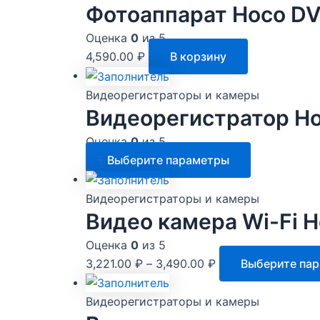
Фотоаппарат Hoco DV
Оценка
0
из 5
4,590.00
₽
В корзину
Видеорегистраторы и камеры
Видеорегистратор Hoc
Оценка
0
из 5
Этот
Выберите параметры
товар
имеет
Видеорегистраторы и камеры
несколько
Видео камера Wi-Fi H
вариаций.
Оценка
0
из 5
Опции
3,221.00
₽
–
3,490.00
₽
Выберите па
можно
выбрать
Видеорегистраторы и камеры
на