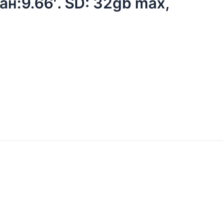
н:9.66′. SD: 32gb max,