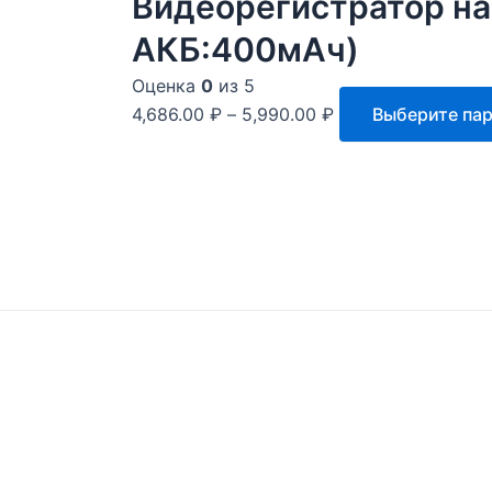
Видеорегистратор на 
странице
товара.
АКБ:400мАч)
Оценка
0
из 5
4,686.00
₽
–
5,990.00
₽
Выберите па
Hi!