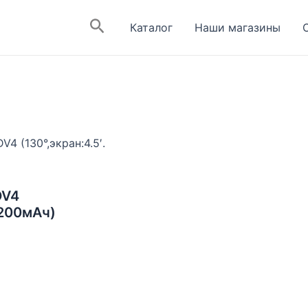
Поиск
Каталог
Наши магазины
4 (130°,экран:4.5′.
DV4
:200мАч)