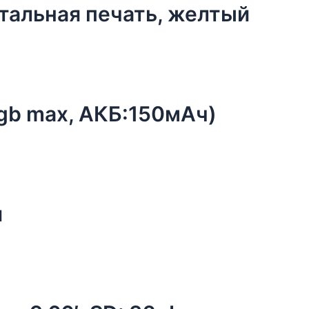
тальная печать, желтый
2gb max, АКБ:150мАч)
й