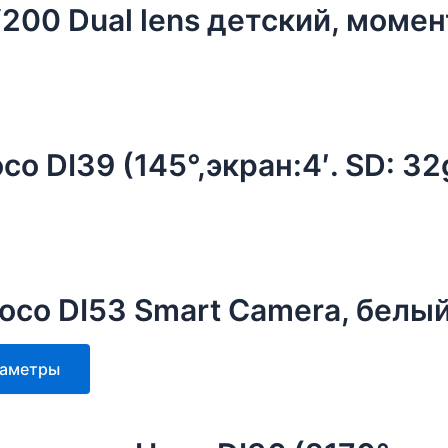
200 Dual lens детский, момен
o DI39 (145°,экран:4′. SD: 3
oco DI53 Smart Camera, белы
Этот
раметры
товар
имеет
несколько