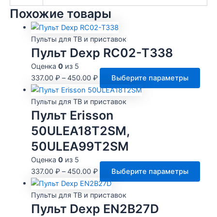
Похожие товары
Пульты для ТВ и приставок
Пульт Dexp RC02-T338
Оценка
0
из 5
Этот
337.00
₽
–
450.00
₽
Выберите параметры
това
имее
Пульты для ТВ и приставок
неск
Пульт Erisson
вари
50ULEA18T2SM,
Опц
50ULEA99T2SM
мож
выбр
Оценка
0
из 5
на
Этот
337.00
₽
–
450.00
₽
Выберите параметры
стра
това
това
имее
Пульты для ТВ и приставок
неск
Пульт Dexp EN2B27D