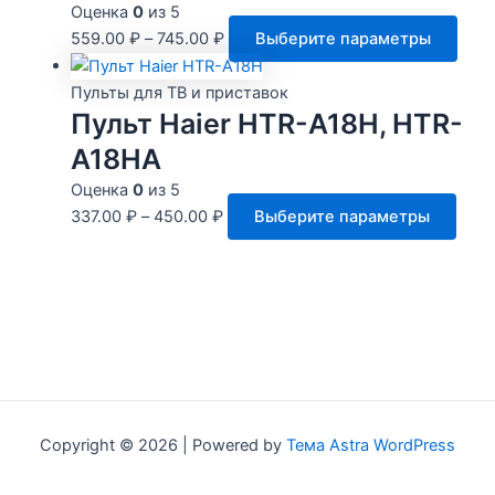
вари
Оценка
0
из 5
Опц
Этот
559.00
₽
–
745.00
₽
Выберите параметры
мож
това
выбр
имее
Пульты для ТВ и приставок
на
неск
Пульт Haier HTR-A18H, HTR-
стра
вари
A18HA
това
Опц
Оценка
0
из 5
мож
Этот
337.00
₽
–
450.00
₽
Выберите параметры
выбр
това
на
имее
стра
неск
това
вари
Опц
мож
выбр
на
Copyright © 2026 | Powered by
Тема Astra WordPress
стра
това