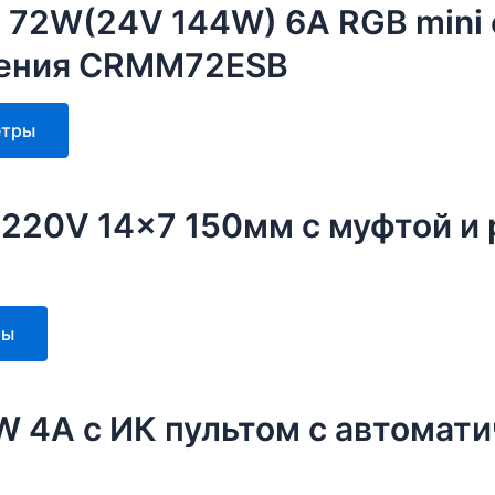
V 72W(24V 144W) 6A RGB mini 
ления CRMM72ESB
Этот
етры
товар
имеет
несколько
 220V 14×7 150мм с муфтой и
вариаций.
Опции
можно
выбрать
Этот
ры
на
товар
странице
имеет
товара.
несколько
W 4A с ИК пультом с автома
вариаций.
Опции