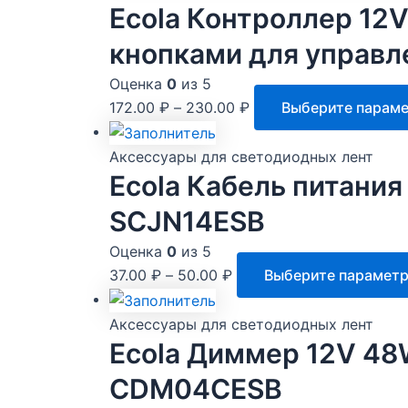
Ecola Контроллер 12
кнопками для управ
Оценка
0
из 5
172.00
₽
–
230.00
₽
Выберите парам
Аксессуары для светодиодных лент
Ecola Кабель питания
SCJN14ESB
Оценка
0
из 5
37.00
₽
–
50.00
₽
Выберите парамет
Аксессуары для светодиодных лент
Ecola Диммер 12V 48
CDM04CESB