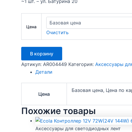
~1 шт. – ул. Батурина 20
Цена
Очистить
Количество
В корзину
товара
Ecola
Артикул:
AR004449
Категория:
Аксессуары дл
Кабель
Детали
питания
220V
12x7
Базовая цена, Цена по к
150мм
Цена
с
муфтой
Похожие товары
и
разъемом
IP68
SCJN12ESB
Аксессуары для светодиодных лент