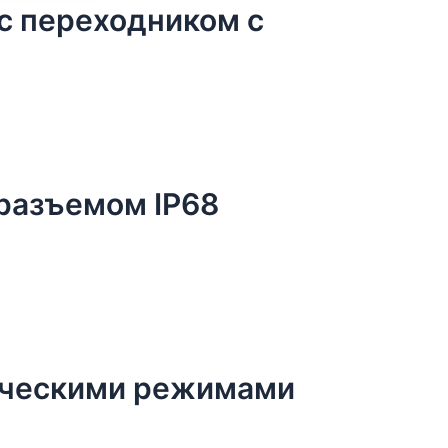
с переходником с
 разъемом IP68
тическими режимами