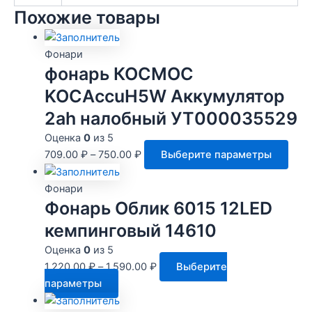
Похожие товары
Фонари
фонарь КОСМОС
KOCAccuH5W Аккумулятор
2ah налобный УТ000035529
Оценка
0
из 5
Этот
709.00
₽
–
750.00
₽
Выберите параметры
това
имее
Фонари
неск
Фонарь Облик 6015 12LED
вари
кемпинговый 14610
Опц
Оценка
0
из 5
мож
1,220.00
₽
–
1,590.00
₽
Выберите
выбр
Этот
параметры
на
товар
стра