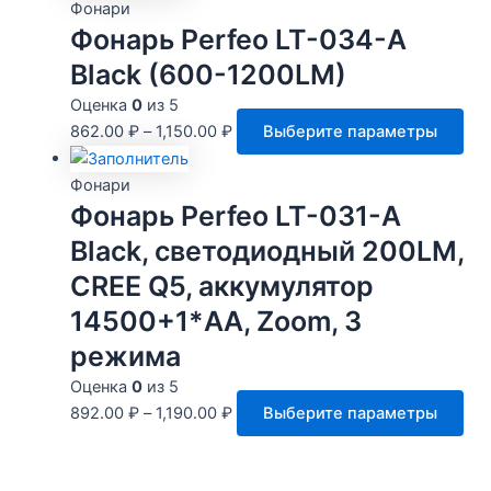
имеет
Фонари
това
несколько
Фонарь Perfeo LT-034-A
вариаций.
Black (600-1200LM)
Опции
Оценка
0
из 5
можно
Это
862.00
₽
–
1,150.00
₽
Выберите параметры
выбрать
тов
на
им
Фонари
странице
нес
Фонарь Perfeo LT-031-A
товара.
вар
Black, светодиодный 200LM,
Оп
CREE Q5, аккумулятор
мо
выб
14500+1*AA, Zoom, 3
на
режима
стр
Оценка
0
из 5
тов
Это
892.00
₽
–
1,190.00
₽
Выберите параметры
тов
им