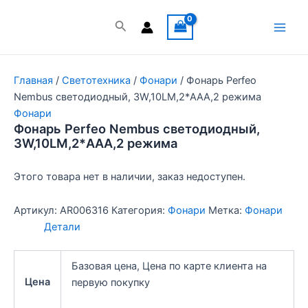
Перейти
к
Поиск
Main
содержимому
Men
Главная
/
Светотехника
/
Фонари
/ Фонарь Perfeo
Nembus светодиодный, 3W,10LM,2*АAА,2 режима
Фонари
Фонарь Perfeo Nembus светодиодный,
3W,10LM,2*АAА,2 режима
Этого товара нет в наличии, заказ недоступен.
Артикул:
AR006316
Категория:
Фонари
Метка:
Фонари
Детали
Базовая цена, Цена по карте клиента на
Цена
первую покупку