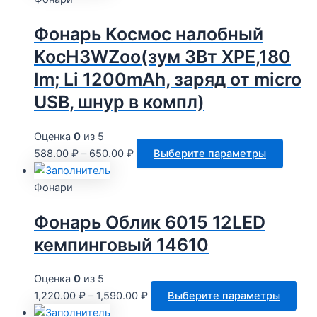
нескол
Фонарь Космос налобный
вариац
Опции
KocH3WZoo(зум 3Вт ХРЕ,180
можно
lm; Li 1200mAh, заряд от micro
выбрат
USB, шнур в компл)
на
страни
товара.
Оценка
0
из 5
Этот
588.00
₽
–
650.00
₽
Выберите параметры
товар
имеет
Фонари
неско
Фонарь Облик 6015 12LED
вариац
Опции
кемпинговый 14610
можно
выбра
Оценка
0
из 5
на
Это
1,220.00
₽
–
1,590.00
₽
Выберите параметры
стран
тов