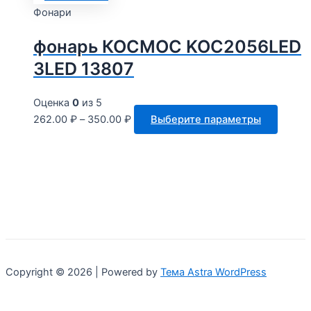
товара
име
Фонари
нес
фонарь КОСМОС KOC2056LED
вар
Опц
3LED 13807
мо
выб
Оценка
0
из 5
на
Этот
262.00
₽
–
350.00
₽
Выберите параметры
стр
товар
тов
имеет
неско
вариац
Опции
можно
выбра
на
стран
Copyright © 2026 | Powered by
Тема Astra WordPress
товара