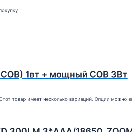
 покупку
OB) 1вт + мощный COB 3Вт
Этот товар имеет несколько вариаций. Опции можно в
-LED,300LM,3*ААА/18650, ZOO