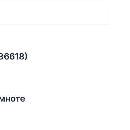
36618)
емноте