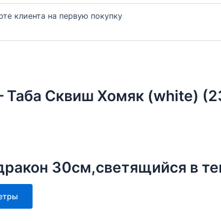
арте клиента на первую покупку
 Таба Сквиш Хомяк (white) (2
ракон 30см,светящийся в т
Этот
етры
товар