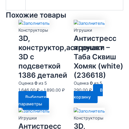
Похожие товары
Конструкторы
Игрушки
3D,
Антистресс
конструктор,астронавт
игрушки –
3D с
Таба Сквиш
подсветкой
Хомяк (white)
1386 деталей
(236618)
Оценка
0
из 5
Оценка
0
из 5
1,646.00
₽
–
1,890.00
₽
290.00
₽
В
Выберите
корзину
Этот
параметры
товар
имеет
Игрушки
Конструкторы
несколько
Антистресс
3D,