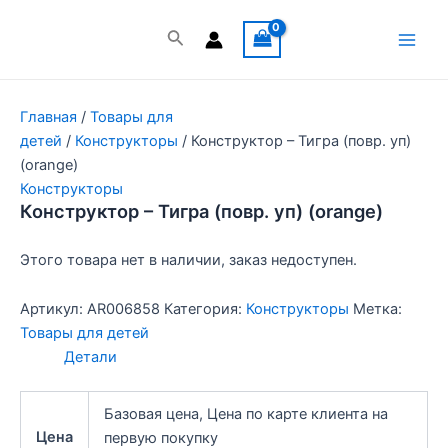
Перейти
к
Поиск
Main
содержимому
Men
Главная
/
Товары для
детей
/
Конструкторы
/ Конструктор – Тигра (повр. уп)
(orange)
Конструкторы
Конструктор – Тигра (повр. уп) (orange)
Этого товара нет в наличии, заказ недоступен.
Артикул:
AR006858
Категория:
Конструкторы
Метка:
Товары для детей
Детали
Базовая цена, Цена по карте клиента на
Цена
первую покупку