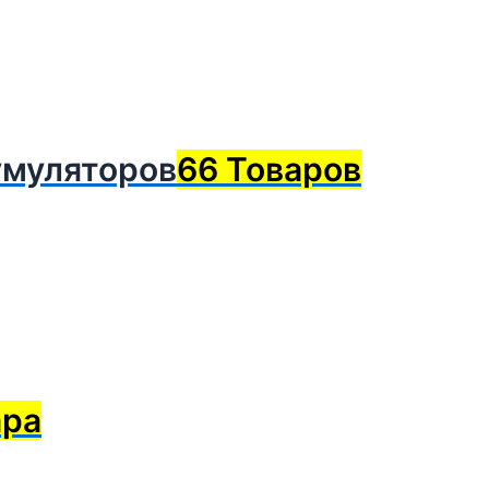
умуляторов
66 Товаров
ара