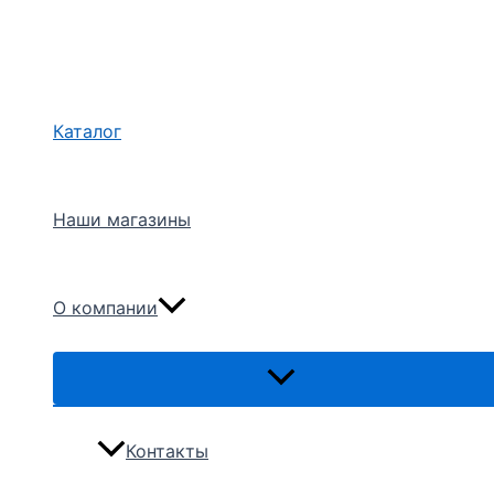
Перейти
Поиск
к
содержимому
Каталог
Наши магазины
О компании
Переключатель
меню
Контакты