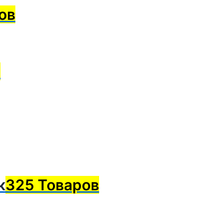
ов
в
к
325 Товаров