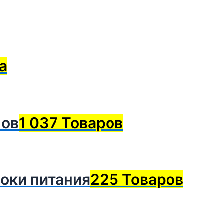
а
нов
1 037 Товаров
оки питания
225 Товаров