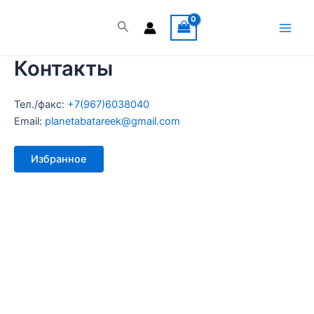
Перейти
к
Поиск
Main
содержимому
Контакты
Men
Тел./факс:
+7(967)6038040
Email:
planetabatareek@gmail.com
Избранное