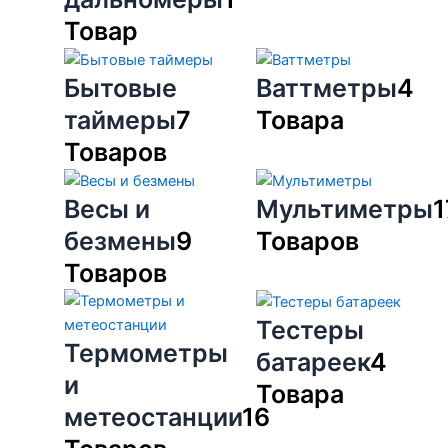
Товар
Бытовые
Ваттметры
4
таймеры
7
Товара
Товаров
Весы и
Мультиметры
1
безмены
9
Товаров
Товаров
Тестеры
Термометры
батареек
4
и
Товара
метеостанции
16