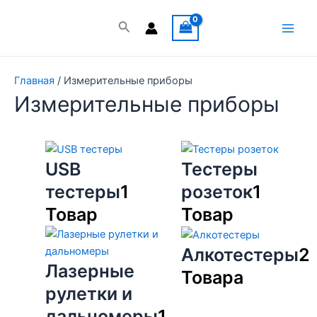
Перейти
к
Поиск
Main
содержимому
Men
Главная
/ Измерительные приборы
Измерительные приборы
USB
Тестеры
тестеры
1
розеток
1
Товар
Товар
Алкотестеры
2
Лазерные
Товара
рулетки и
дальномеры
1