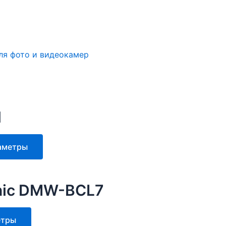
ля фото и видеокамер
1
Этот
аметры
товар
имеет
несколько
nic DMW-BCL7
вариаций.
Опции
Этот
етры
можно