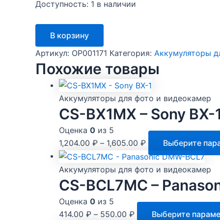
Доступность:
1 в наличии
Количество
В корзину
товара
CS-
Артикул:
OP001171
Категория:
Аккумуляторы д
BP208
Похожие товары
-
Canon
BP-
208
Аккумуляторы для фото и видеокамер
CS-BX1MX – Sony BX-
Оценка
0
из 5
1,204.00
₽
–
1,605.00
₽
Выберите пар
Аккумуляторы для фото и видеокамер
CS-BCL7MC – Panaso
Оценка
0
из 5
414.00
₽
–
550.00
₽
Выберите парам