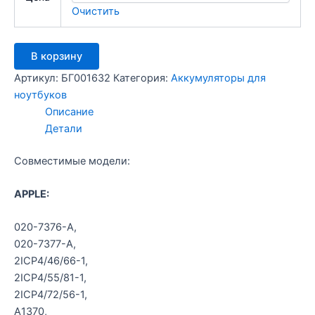
Очистить
Количество
В корзину
товара
Аккумулятор
Артикул:
БГ001632
Категория:
Аккумуляторы для
APPLE
ноутбуков
A1370
Описание
7.3V
Детали
4680mAh
черный
Совместимые модели:
APPLE:
020-7376-A,
020-7377-A,
2ICP4/46/66-1,
2ICP4/55/81-1,
2ICP4/72/56-1,
A1370,