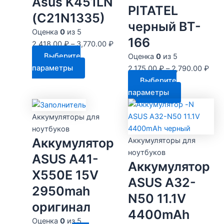
Asus K451LN
PITATEL
(C21N1335)
черный BT-
Оценка
0
из 5
166
2,418.00
₽
–
3,770.00
₽
Выберите
Оценка
0
из 5
Этот
параметры
2,175.00
₽
–
2,790.00
₽
товар
Выберите
имеет
Этот
параметры
несколько
товар
вариаций.
имеет
Аккумуляторы для
Опции
несколько
ноутбуков
можно
вариаций.
Аккумулятор
Аккумуляторы для
выбрать
Опции
ноутбуков
ASUS A41-
на
Аккумулятор
можно
X550E 15V
странице
выбрать
ASUS A32-
товара.
на
2950mah
N50 11.1V
странице
оригинал
4400mAh
товара.
Оценка
0
из 5