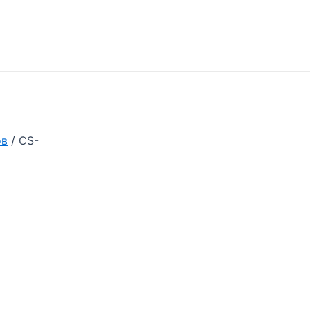
ов
/ CS-