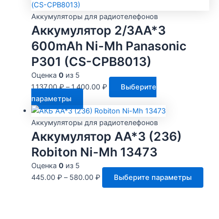
имее
стр
неск
Аккумуляторы для радиотелефонов
това
Аккумулятор 2/3AA*3
вари
Опц
600mAh Ni-Mh Panasonic
мож
P301 (CS-CPB8013)
выбр
на
Оценка
0
из 5
стра
1,137.00
₽
–
1,400.00
₽
Выберите
Этот
това
параметры
товар
имеет
Аккумуляторы для радиотелефонов
несколько
Аккумулятор AA*3 (236)
вариаций.
Robiton Ni-Mh 13473
Опции
Оценка
0
из 5
можно
Это
445.00
₽
–
580.00
₽
Выберите параметры
выбрать
тов
на
име
странице
нес
товара.