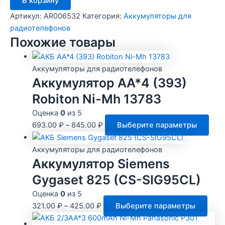
В корзину
товара
Аккумулятор
Артикул:
AR006532
Категория:
Аккумуляторы для
для
радиотелефонов
FixPhone
Похожие товары
v2,
3.7в
800мАч
Аккумуляторы для радиотелефонов
Аккумулятор AA*4 (393)
Robiton Ni-Mh 13783
Оценка
0
из 5
Это
693.00
₽
–
845.00
₽
Выберите параметры
тов
име
Аккумуляторы для радиотелефонов
нес
Аккумулятор Siemens
вари
Gygaset 825 (CS-SIG95CL)
Опц
Оценка
0
из 5
мож
Этот
321.00
₽
–
425.00
₽
Выберите параметры
выб
това
на