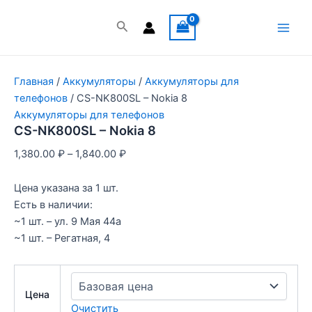
Перейти
к
Поиск
Main
содержимому
Men
Главная
/
Аккумуляторы
/
Аккумуляторы для
телефонов
/ CS-NK800SL – Nokia 8
Аккумуляторы для телефонов
CS-NK800SL – Nokia 8
1,380.00
₽
–
1,840.00
₽
Цена указана за 1 шт.
Есть в наличии:
~1 шт. – ул. 9 Мая 44а
~1 шт. – Регатная, 4
Цена
Очистить