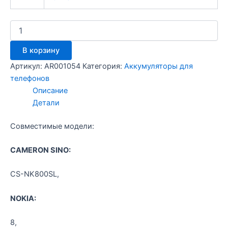
Количество
товара
CS-
В корзину
NK800SL
-
Артикул:
AR001054
Категория:
Аккумуляторы для
Nokia
телефонов
8
Описание
Детали
Совместимые модели:
CAMERON SINO:
CS-NK800SL,
NOKIA:
8,