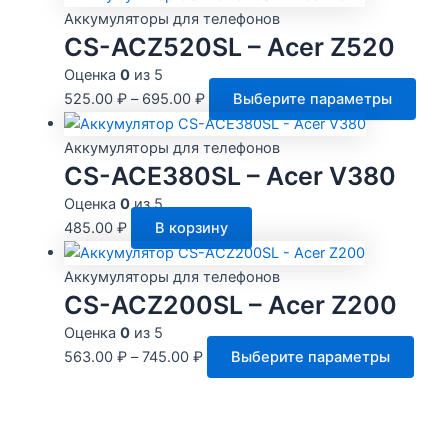
име
Аккумуляторы для телефонов
нес
CS-ACZ520SL – Acer Z520
вар
Оценка
0
из 5
Оп
Это
525.00
₽
–
695.00
₽
Выберите параметры
мо
тов
выб
име
Аккумуляторы для телефонов
на
нес
CS-ACE380SL – Acer V380
стр
вари
Оценка
0
из 5
тов
Опц
485.00
₽
В корзину
мож
выб
Аккумуляторы для телефонов
на
CS-ACZ200SL – Acer Z200
стр
Оценка
0
из 5
това
Этот
563.00
₽
–
745.00
₽
Выберите параметры
това
имее
неск