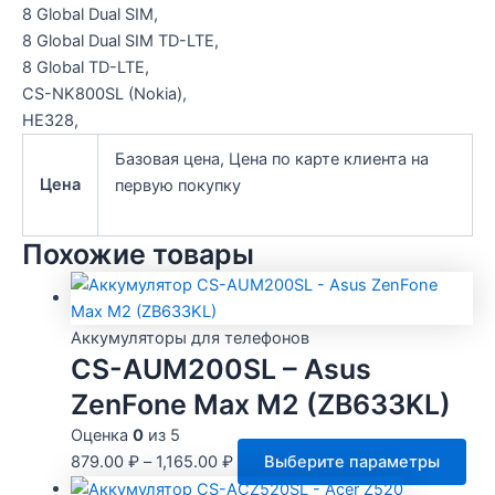
8 Global Dual SIM,
8 Global Dual SIM TD-LTE,
8 Global TD-LTE,
CS-NK800SL (Nokia),
HE328,
Базовая цена, Цена по карте клиента на
Цена
первую покупку
Похожие товары
Аккумуляторы для телефонов
CS-AUM200SL – Asus
ZenFone Max M2 (ZB633KL)
Оценка
0
из 5
Это
879.00
₽
–
1,165.00
₽
Выберите параметры
тов