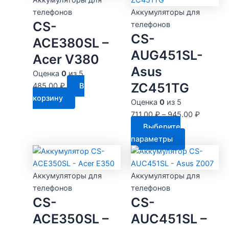
Аккумуляторы для
телефонов
Аккумуляторы для
CS-
телефонов
CS-
ACE380SL –
AUG451SL-
Acer V380
Asus
Оценка
0
из 5
ZC451TG
485.00
₽
В
корзину
Оценка
0
из 5
711.00
₽
–
945.00
₽
Выберите
Этот
параметры
товар
имеет
несколько
Аккумуляторы для
Аккумуляторы для
вариаций.
телефонов
телефонов
CS-
CS-
Опции
можно
ACE350SL –
AUC451SL –
выбрать