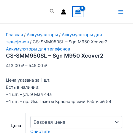
Перейти
к
Поиск
Main
содержимому
Men
Главная
/
Аккумуляторы
/
Аккумуляторы для
телефонов
/ CS-SMM950SL – Sgn M950 Xcover2
Аккумуляторы для телефонов
CS-SMM950SL – Sgn M950 Xcover2
413.00
₽
–
545.00
₽
Цена указана за 1 шт.
Есть в наличии:
~1 шт. – ул. 9 Мая 44а
~1 шт. – пр. Им. Газеты Красноярский Рабочий 54
Цена
Очистить