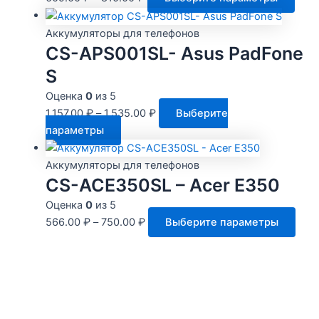
това
имее
Аккумуляторы для телефонов
неск
CS-APS001SL- Asus PadFone
вари
S
Опц
Оценка
0
из 5
мож
1,157.00
₽
–
1,535.00
₽
Выберите
выбр
Этот
параметры
на
товар
стра
имеет
Аккумуляторы для телефонов
това
несколько
CS-ACE350SL – Acer E350
вариаций.
Оценка
0
из 5
Опции
Этот
566.00
₽
–
750.00
₽
Выберите параметры
можно
това
выбрать
име
на
неск
странице
вари
товара.
Опц