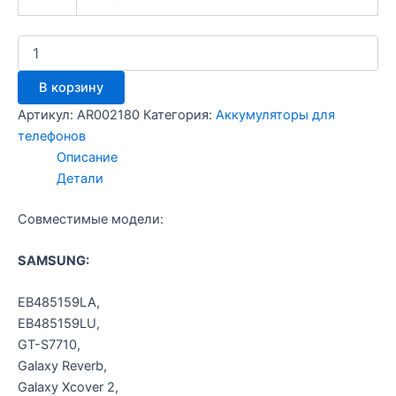
Количество
товара
CS-
В корзину
SMM950SL
-
Артикул:
AR002180
Категория:
Аккумуляторы для
Sgn
телефонов
M950
Описание
Xcover2
Детали
Совместимые модели:
SAMSUNG:
EB485159LA,
EB485159LU,
GT-S7710,
Galaxy Reverb,
Galaxy Xcover 2,