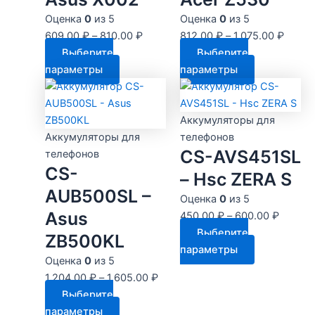
Оценка
0
из 5
Оценка
0
из 5
609.00
₽
–
810.00
₽
812.00
₽
–
1,075.00
₽
Выберите
Выберите
Этот
Этот
параметры
параметры
товар
товар
имеет
имеет
несколько
несколько
Аккумуляторы для
вариаций.
вариаций.
Аккумуляторы для
телефонов
CS-AVS451SL
Опции
Опции
телефонов
CS-
можно
можно
– Hsc ZERA S
выбрать
выбрать
AUB500SL –
Оценка
0
из 5
на
на
Asus
450.00
₽
–
600.00
₽
странице
странице
Выберите
ZB500KL
товара.
товара.
Этот
параметры
Оценка
0
из 5
товар
1,204.00
₽
–
1,605.00
₽
имеет
Выберите
несколько
Этот
параметры