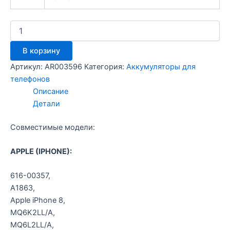
Количество
товара
Аккумулятор
В корзину
iPhone
8
Артикул:
AR003596
Категория:
Аккумуляторы для
телефонов
Описание
Детали
Совместимые модели:
APPLE (IPHONE):
616-00357,
A1863,
Apple iPhone 8,
MQ6K2LL/A,
MQ6L2LL/A,