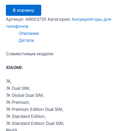
Количество
В корзину
товара
CS-
Артикул:
AR003735
Категория:
Аккумуляторы для
MUR700SL
телефонов
-
Описание
Xiaomi
Детали
BN49
Совместимые модели:
XIAOMI:
7A,
7A Dual SIM,
7A Global Dual SIM,
7A Premium,
7A Premium Edition Dual SIM,
7A Standard Edition,
7A Standard Edition Dual SIM,
BN49,