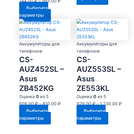
744.00
₽
–
985.00
₽
товар
Выберите
имеет
Этот
параметры
несколько
товар
вариаций.
имеет
Опции
несколько
можно
вариаций.
Аккумуляторы для
Аккумуляторы для
выбрать
Опции
телефонов
телефонов
на
CS-
CS-
можно
странице
выбрать
AUZ452SL –
AUZ553SL –
товара.
на
Asus
Asus
странице
ZB452KG
ZE553KL
товара.
Оценка
0
из 5
Оценка
0
из 5
609.00
₽
–
810.00
₽
929.00
₽
–
1,230.00
₽
Выберите
Выберите
Этот
Этот
параметры
параметры
товар
товар
имеет
имеет