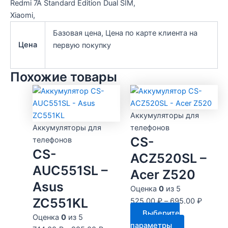
Redmi 7A Standard Edition Dual SIM,
Xiaomi,
Базовая цена, Цена по карте клиента на
Цена
первую покупку
Похожие товары
Аккумуляторы для
Аккумуляторы для
телефонов
CS-
телефонов
CS-
ACZ520SL –
AUC551SL –
Acer Z520
Asus
Оценка
0
из 5
ZC551KL
525.00
₽
–
695.00
₽
Выберите
Оценка
0
из 5
Этот
параметры