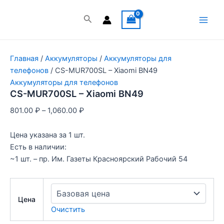
Перейти
к
Поиск
Main
содержимому
Men
Главная
/
Аккумуляторы
/
Аккумуляторы для
телефонов
/ CS-MUR700SL – Xiaomi BN49
Аккумуляторы для телефонов
CS-MUR700SL – Xiaomi BN49
801.00
₽
–
1,060.00
₽
Цена указана за 1 шт.
Есть в наличии:
~1 шт. – пр. Им. Газеты Красноярский Рабочий 54
Цена
Очистить