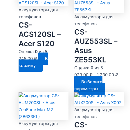
Аккумуляторы для
телефонов
Аккумуляторы для
CS-
телефонов
CS-
ACS120SL –
AUZ553SL –
Acer S120
Asus
Оценка
0
из 5
ZE553KL
245.00
₽
В
корзину
Оценка
0
из 5
929.00
₽
–
1,230.00
₽
Выберите
Этот
параметры
товар
имеет
несколько
Аккумуляторы для
вариаций.
телефонов
CS-
Опции
Аккумуляторы для