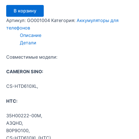
Количество
В корзину
товара
CS-
Артикул:
GO001004
Категория:
Аккумуляторы для
HTD610XL
телефонов
-
Описание
HTC
Детали
Desire
610
Совместимые модели:
CAMERON SINO:
CS-HTD610XL,
HTC:
35H00222-00M,
A3QHD,
B0P9O100,
CS-HTD610XL (HTC),