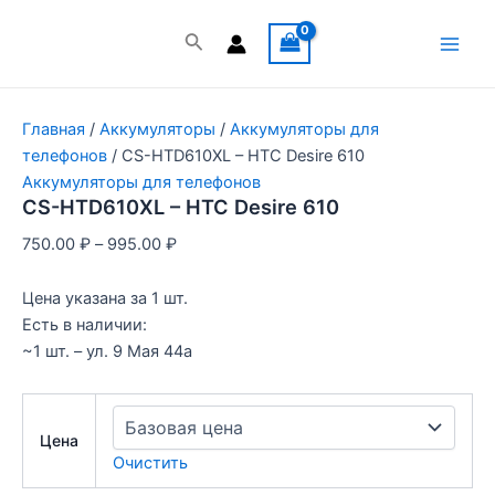
Перейти
к
Поиск
Main
содержимому
Men
Главная
/
Аккумуляторы
/
Аккумуляторы для
телефонов
/ CS-HTD610XL – HTC Desire 610
Аккумуляторы для телефонов
CS-HTD610XL – HTC Desire 610
750.00
₽
–
995.00
₽
Цена указана за 1 шт.
Есть в наличии:
~1 шт. – ул. 9 Мая 44а
Цена
Очистить