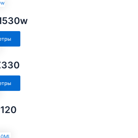
M530w
Этот
етры
товар
имеет
несколько
Z330
вариаций.
Опции
Этот
етры
можно
товар
выбрать
имеет
на
несколько
S120
странице
вариаций.
товара.
Опции
можно