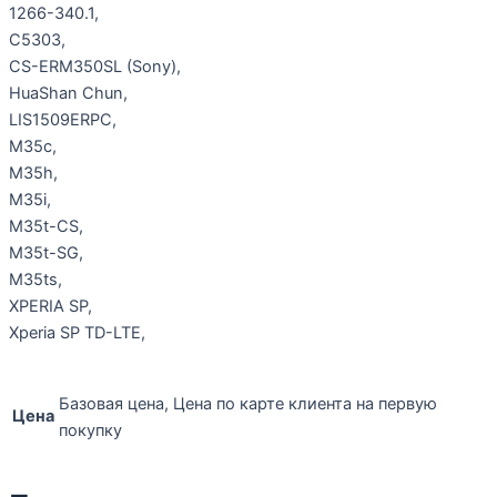
1266-340.1,
C5303,
CS-ERM350SL (Sony),
HuaShan Chun,
LIS1509ERPC,
M35c,
M35h,
M35i,
M35t-CS,
M35t-SG,
M35ts,
XPERIA SP,
Xperia SP TD-LTE,
Базовая цена, Цена по карте клиента на первую
Цена
покупку