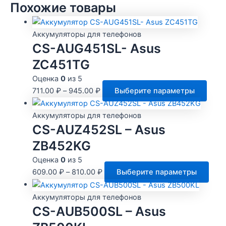
Похожие товары
Аккумуляторы для телефонов
CS-AUG451SL- Asus
ZC451TG
Оценка
0
из 5
Этот
711.00
₽
–
945.00
₽
Выберите параметры
това
имее
Аккумуляторы для телефонов
неск
CS-AUZ452SL – Asus
вари
ZB452KG
Опци
Оценка
0
из 5
можн
Этот
609.00
₽
–
810.00
₽
Выберите параметры
выбр
това
на
имее
Аккумуляторы для телефонов
стра
неск
CS-AUB500SL – Asus
товар
вари