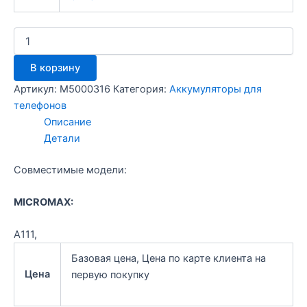
Количество
товара
Аккумулятор
В корзину
Micromax
A111
Артикул:
M5000316
Категория:
Аккумуляторы для
телефонов
Описание
Детали
Совместимые модели:
MICROMAX:
A111,
Базовая цена, Цена по карте клиента на
Цена
первую покупку