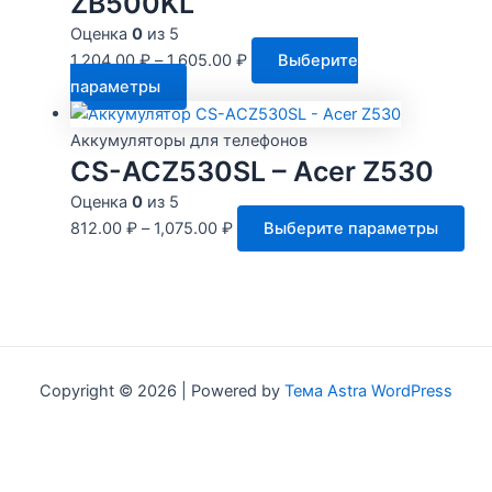
ZB500KL
Опц
Оценка
0
из 5
мож
1,204.00
₽
–
1,605.00
₽
Выберите
выбр
Этот
параметры
на
товар
стра
имеет
Аккумуляторы для телефонов
това
несколько
CS-ACZ530SL – Acer Z530
вариаций.
Оценка
0
из 5
Опции
Это
812.00
₽
–
1,075.00
₽
Выберите параметры
можно
тов
выбрать
им
на
нес
странице
вар
товара.
Оп
мо
Copyright © 2026 | Powered by
Тема Astra WordPress
выб
на
стр
тов