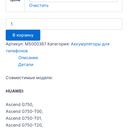
Очистить
Количество
товара
Аккумулятор
В корзину
Huaw
G750
Артикул:
M5000367
Категория:
Аккумуляторы для
телефонов
Описание
Детали
Совместимые модели:
HUAWEI:
Ascend G750,
Ascend G750-T00,
Ascend G750-T01,
Ascend G750-T20,