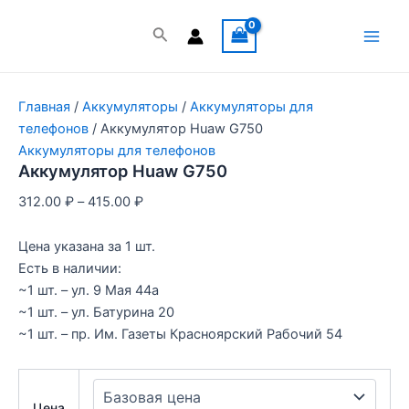
Перейти
к
Поиск
Main
содержимому
Men
Главная
/
Аккумуляторы
/
Аккумуляторы для
телефонов
/ Аккумулятор Huaw G750
Аккумуляторы для телефонов
Аккумулятор Huaw G750
312.00
₽
–
415.00
₽
Цена указана за 1 шт.
Есть в наличии:
~1 шт. – ул. 9 Мая 44а
~1 шт. – ул. Батурина 20
~1 шт. – пр. Им. Газеты Красноярский Рабочий 54
Цена