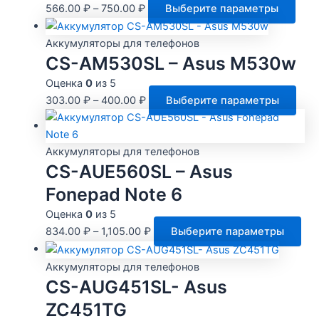
Этот
566.00
₽
–
750.00
₽
Выберите параметры
това
име
Аккумуляторы для телефонов
неск
CS-AM530SL – Asus M530w
вари
Оценка
0
из 5
Опц
Это
303.00
₽
–
400.00
₽
Выберите параметры
мож
тов
выб
име
на
нес
Аккумуляторы для телефонов
стра
CS-AUE560SL – Asus
вари
това
Опц
Fonepad Note 6
мож
Оценка
0
из 5
выб
Это
834.00
₽
–
1,105.00
₽
Выберите параметры
на
тов
стр
им
Аккумуляторы для телефонов
това
нес
CS-AUG451SL- Asus
вар
ZC451TG
Оп