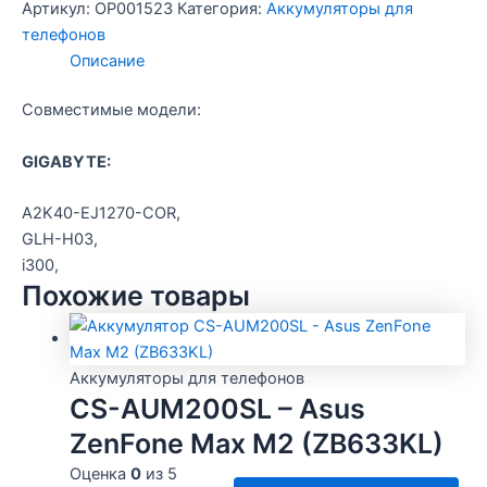
Аккумулятор
Артикул:
OP001523
Категория:
Аккумуляторы для
Gig
телефонов
i300
Описание
/Craftmann
Совместимые модели:
GIGABYTE:
A2K40-EJ1270-COR,
GLH-H03,
i300,
Похожие товары
Аккумуляторы для телефонов
CS-AUM200SL – Asus
ZenFone Max M2 (ZB633KL)
Оценка
0
из 5