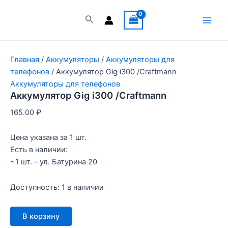
Перейти
к
Поиск
Main
содержимому
Men
Главная
/
Аккумуляторы
/
Аккумуляторы для
телефонов
/ Аккумулятор Gig i300 /Craftmann
Аккумуляторы для телефонов
Аккумулятор Gig i300 /Craftmann
165.00
₽
Цена указана за 1 шт.
Есть в наличии:
~1 шт. – ул. Батурина 20
Доступность:
1 в наличии
Количество
В корзину
товара