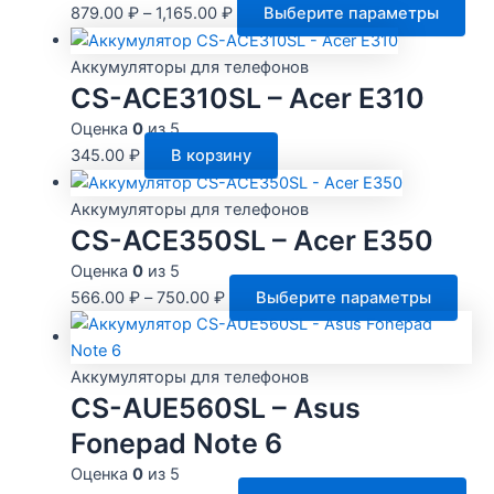
Это
879.00
₽
–
1,165.00
₽
Выберите параметры
тов
име
Аккумуляторы для телефонов
нес
CS-ACE310SL – Acer E310
вар
Оценка
0
из 5
Оп
345.00
₽
В корзину
мо
выб
Аккумуляторы для телефонов
на
CS-ACE350SL – Acer E350
стр
Оценка
0
из 5
тов
Этот
566.00
₽
–
750.00
₽
Выберите параметры
това
име
неск
Аккумуляторы для телефонов
CS-AUE560SL – Asus
вари
Опц
Fonepad Note 6
мож
Оценка
0
из 5
выб